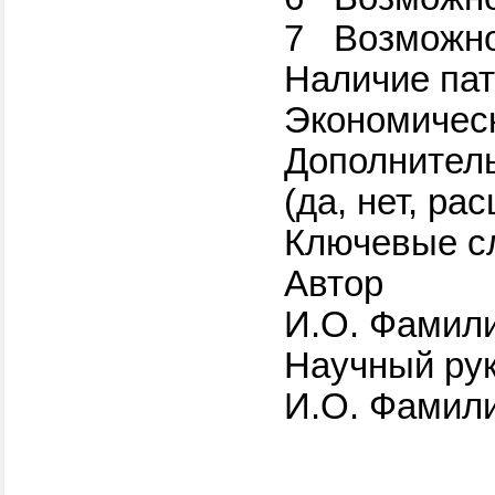
7
Возможно
Наличие пате
Экономическ
Дополнитель
(да, нет, р
Ключевые сл
Авт
И.О. Фамил
Научны
И.О. Фами