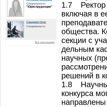
1.7
Ректор
Специальность:
"Юриспруденция"
включая в е
преподавате
Синдиев Олег
Специальность:
общества. К
секции с уч
Все персоналии
дельным каф
научных (пр
рассмотрени
решений в к
1.8
Научны
конкурса мо
направлены 