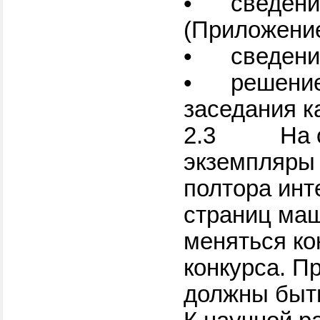
•
сведени
(Приложение
•
сведени
•
решение
заседания к
2.3 На отк
экземпляры 
полтора инт
страниц маш
ме­няться к
конкурса. П
должны быть