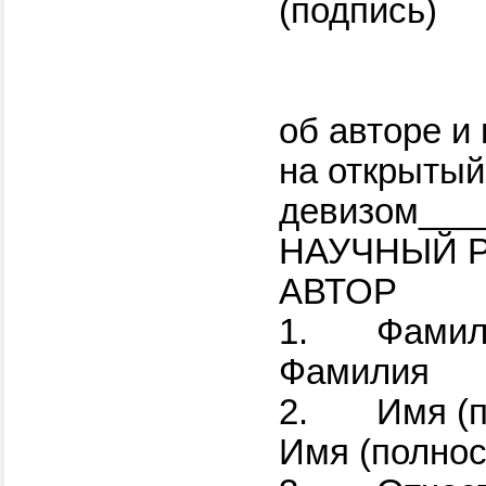
(подпись)
об авторе и
на открытый
девизом___
НАУЧ
АВТОР
1.
Ф
Фамилия
2.
Им
Имя (по