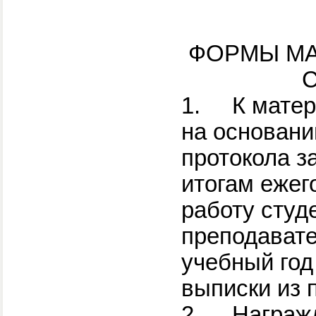
ФОРМЫ МА
1.
К мате
на основани
протокола з
итогам ежег
работу студ
преподавате
учебный год
выписки из 
2.
Награж