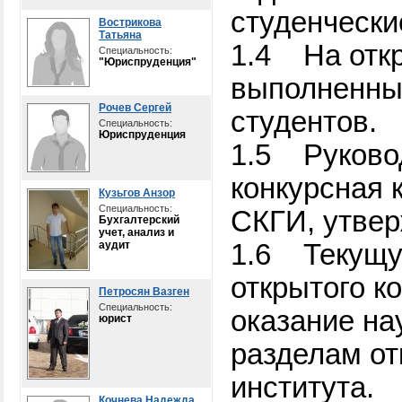
студенчески
Вострикова
Татьяна
1.4
На отк
Специальность:
"Юриспруденция"
выполненные
Рочев Сергей
студентов.
Специальность:
Юриспруденция
1.5
Руково
конкурсная 
Кузьгов Анзор
Специальность:
СКГИ, утвер
Бухгалтерский
учет, анализ и
аудит
1.6
Текущу
открытого ко
Петросян Вазген
Специальность:
оказание на
юрист
разделам от
института.
Кочнева Надежда