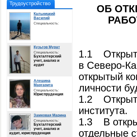
Трудоустройство
ОБ ОТ
Кальницкий
РАБО
Василий
Специальность:
Кузьгов Мурат
1.1
Открыт
Специальность:
Бухгалтерский
учет, анализ и
в Северо-Ка
аудит
открытый ко
Алешина
личности бу
Маргарита
Специальность:
Юриспруденция
1.2
Открыт
института.
Замковая Марина
1.3
В откр
Специальность:
Бухгалтерский
учет, анализ и
отдельные с
аудит, юриспруденция