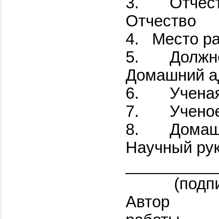
3.
О
Отчество
4.
Мест
5.
Д
Домашний а
6.
Учена
7.
Учено
8.
Домаш
Научный ру
__________
(подпис
Автор