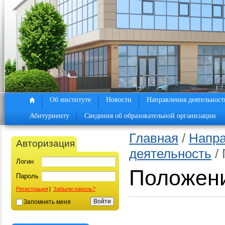
Об институте
Новости
Направления деятельност
Абитуриенту
Сведения об образовательной организации
Главная
/
Напра
Авторизация
деятельность
/ 
Логин
Положени
Пароль
Регистрация
|
Забыли пароль?
Запомнить меня