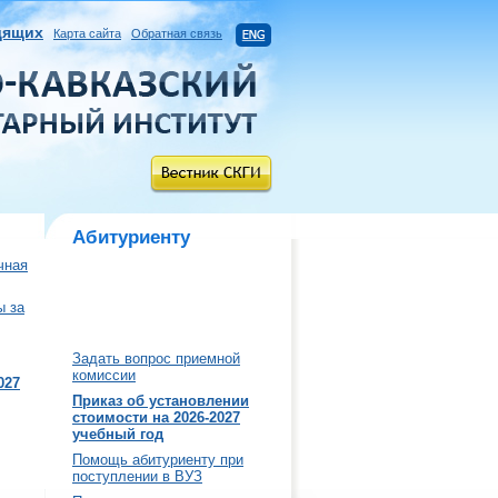
дящих
Карта сайта
Обратная связь
Абитуриенту
чная
ы за
Задать вопрос приемной
комиссии
027
Приказ об установлении
стоимости на 2026-2027
учебный год
Помощь абитуриенту при
поступлении в ВУЗ