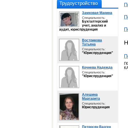
Трудоустройство
П
Замковая Марина
П
Специальность:
Бухгалтерский
учет, анализ и
П
аудит, юриспруденция
Вострикова
Н
Татьяна
Специальность:
"Юриспруденция"
П
П
Кочнева Надежда
К
Специальность:
"Юриспруденция"
Алешина
Маргарита
Специальность:
Юриспруденция
Петросян Вазген