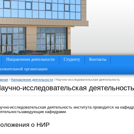
Направления деятельности
Студенту
Контакты
азовательной организации
авная
/
Направления деятельности
/ Научно-исследовательская деятельность
аучно-исследовательская деятельност
учно-исследовательская деятельность института проводится на кафедр
еятельностьзаведующие кафедрами.
оложения о НИР