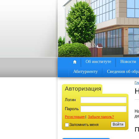
Об институте
Новости
Абитуриенту
Сведения об обр
Гл
Авторизация
Н
Логин
Пароль
На
д
Регистрация
|
Забыли пароль?
Запомнить меня
П