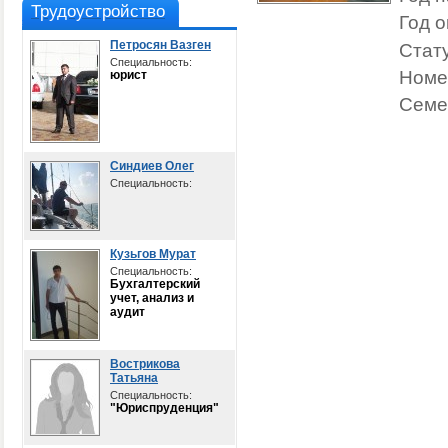
Трудоустройство
Год о
Петросян Вазген
Стату
Специальность:
Номе
юрист
Семе
Синдиев Олег
Специальность:
Кузьгов Мурат
Специальность:
Бухгалтерский
учет, анализ и
аудит
Вострикова
Татьяна
Специальность:
"Юриспруденция"