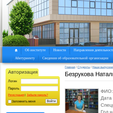
Об институте
Новости
Направления деятельност
Абитуриенту
Сведения об образовательной организации
Главная
/
Студенты
/
Наши выпускни
Авторизация
Безрукова Натал
Логин
Пароль
ФИО:
Регистрация
|
Забыли пароль?
Дата
Запомнить меня
Спец
Год н