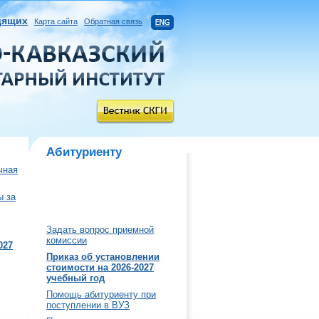
дящих
Карта сайта
Обратная связь
Абитуриенту
чная
ы за
Задать вопрос приемной
комиссии
027
Приказ об установлении
стоимости на 2026-2027
учебный год
Помощь абитуриенту при
поступлении в ВУЗ