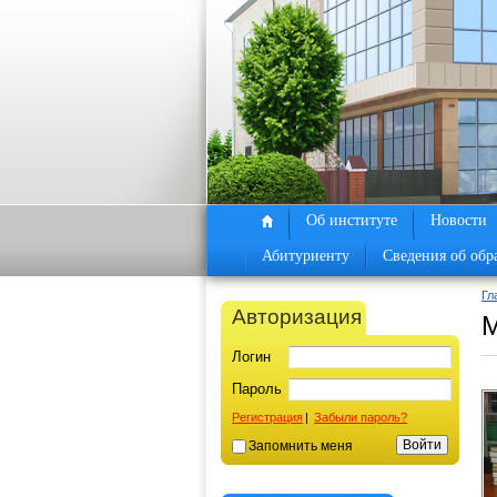
Об институте
Новости
Абитуриенту
Сведения об обр
Гл
Авторизация
М
Логин
Пароль
Регистрация
|
Забыли пароль?
Запомнить меня