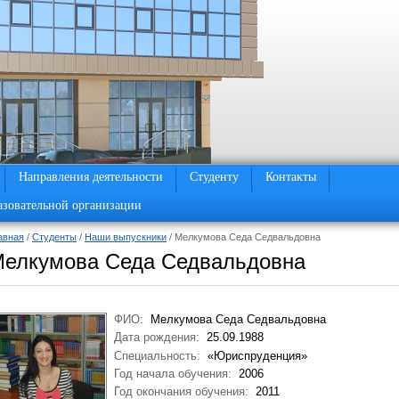
Направления деятельности
Студенту
Контакты
азовательной организации
авная
/
Студенты
/
Наши выпускники
/ Мелкумова Седа Седвальдовна
елкумова Седа Седвальдовна
ФИО:
Мелкумова Седа Седвальдовна
Дата рождения:
25.09.1988
Специальность:
«Юриспруденция»
Год начала обучения:
2006
Год окончания обучения:
2011