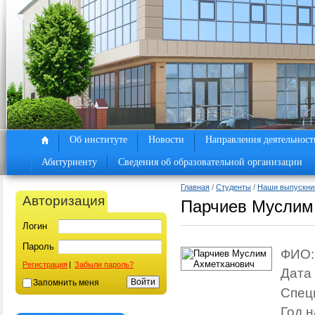
Об институте
Новости
Направления деятельност
Абитуриенту
Сведения об образовательной организации
Главная
/
Студенты
/
Наши выпускни
Авторизация
Парчиев Муслим
Логин
Пароль
ФИО:
Регистрация
|
Забыли пароль?
Дата
Запомнить меня
Спец
Год н