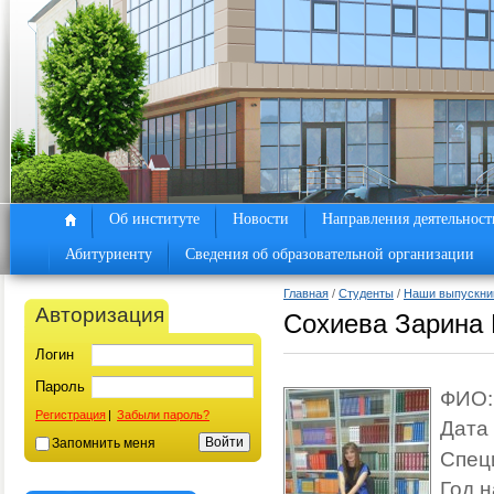
Об институте
Новости
Направления деятельност
Абитуриенту
Сведения об образовательной организации
Главная
/
Студенты
/
Наши выпускни
Авторизация
Сохиева Зарина
Логин
Пароль
ФИО:
Регистрация
|
Забыли пароль?
Дата
Запомнить меня
Спец
Год н