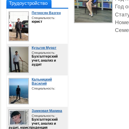
Трудоустройство
Год о
Петросян Вазген
Стату
Специальность:
Номе
юрист
Семе
Кузьгов Мурат
Специальность:
Бухгалтерский
учет, анализ и
аудит
Кальницкий
Василий
Специальность:
Замковая Марина
Специальность:
Бухгалтерский
учет, анализ и
аудит, юриспруденция