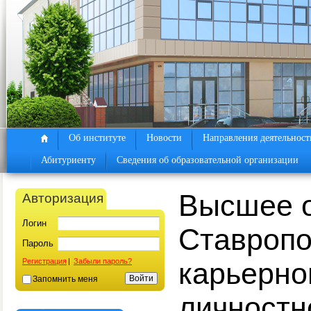
Об институте
Новости
Направления деятельност
Абитуриенту
Сведения об образовательной организации
Высшее о
Авторизация
Логин
Ставропо
Пароль
Регистрация
|
Забыли пароль?
карьерно
Запомнить меня
личностн