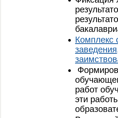
результат
результат
бакалаври
Комплекс 
заведения
заимствов
Формирова
обучающег
работ обу
эти работ
образоват