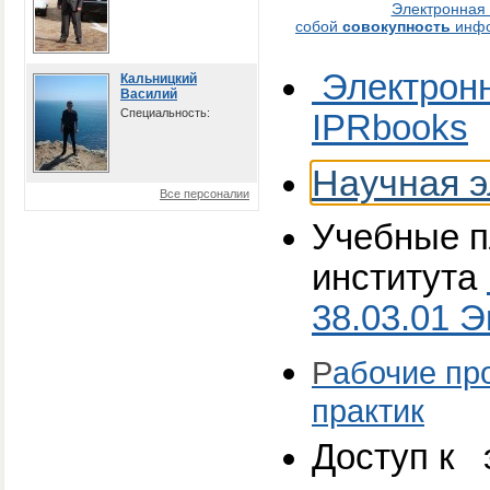
Электронная
собой
совокупность
инфо
Электронн
Кальницкий
Василий
Специальность:
IPRbooks
Научная э
Все персоналии
Учебные 
института
38.03.01 
Р
абочие пр
практик
Доступ к 