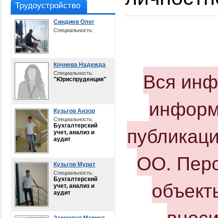
Трудоустройство
Синдиев Олег
Специальность:
Кочнева Надежда
Вся инф
Специальность:
"Юриспруденция"
информ
Кузьгов Анзор
Специальность:
публикаци
Бухгалтерский
учет, анализ и
аудит
ОО. Перс
Кузьгов Мурат
Специальность:
Бухгалтерский
объекты
учет, анализ и
аудит
вноси