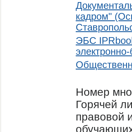
Документал
кадром" (Ос
Ставропольс
ЭБС IPRbook
электронно-
Общественн
Номер мно
Горячей л
правовой 
обучающихс