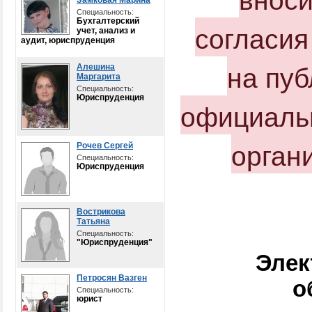
Замковая Марина
Специальность:
Бухгалтерский
согласия
учет, анализ и
аудит, юриспруденция
на пу
Алешина
Маргарита
Специальность:
Юриспруденция
официаль
орган
Рочев Сергей
Специальность:
Юриспруденция
Вострикова
Татьяна
Специальность:
"Юриспруденция"
Элек
Петросян Вазген
о
Специальность:
юрист